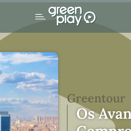
Greentour
Os Avan
Compro