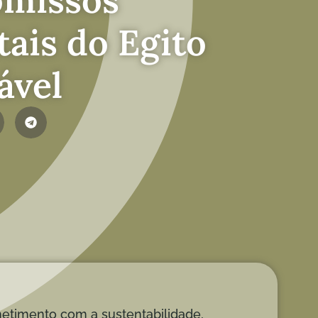
ais do Egito
ável
timento com a sustentabilidade,