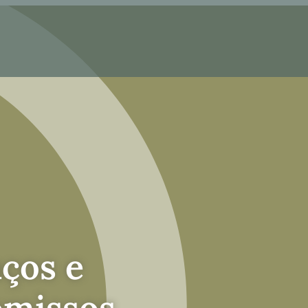
ços e
missos