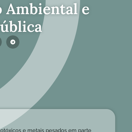
 Ambiental e
ública
otóxicos e metais pesados em parte