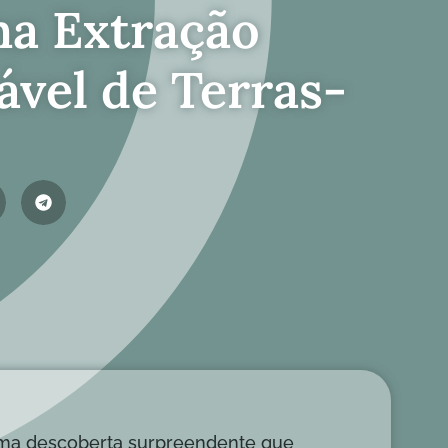
na Extração
ável de Terras-
uma descoberta surpreendente que