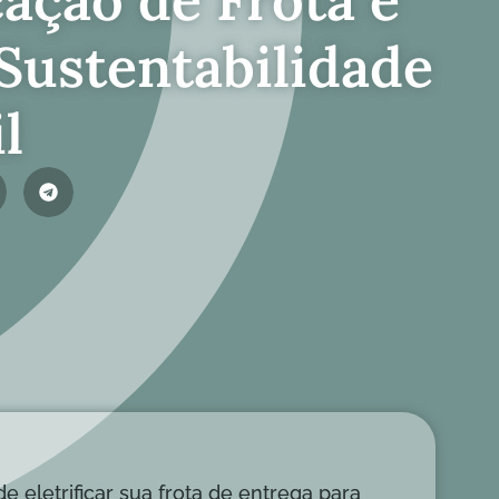
Sustentabilidade
l
eletrificar sua frota de entrega para