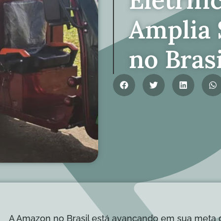
Amplia 
no Brasi
A Amazon no Brasil está avançando em sua meta de 