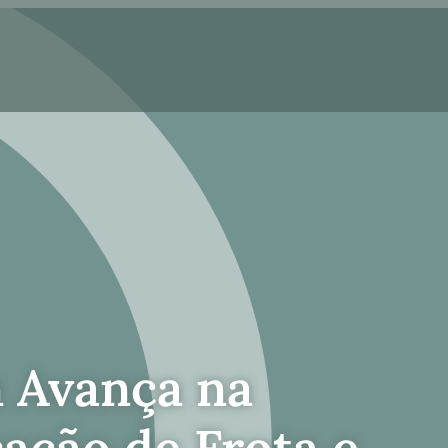
 Avança na
cação de Frota e