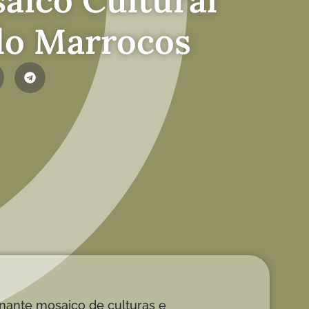
o Marrocos
cinante mosaico de culturas e