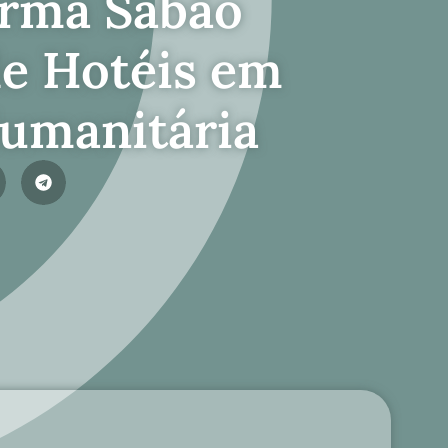
orma Sabão
e Hotéis em
umanitária