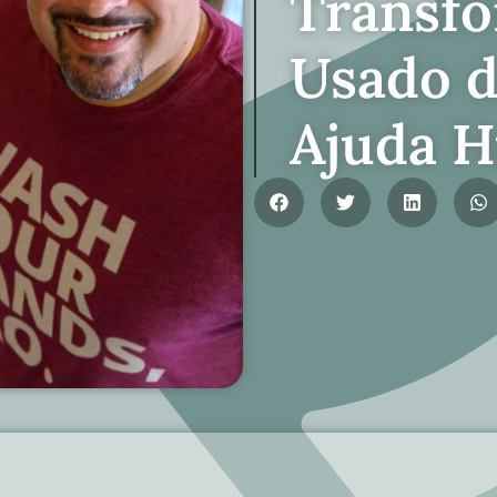
Transf
Usado d
Ajuda H