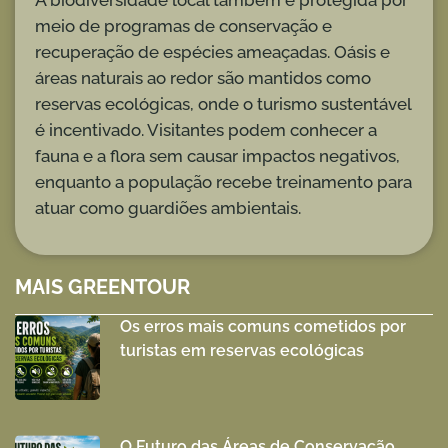
A biodiversidade local também é protegida por
meio de programas de conservação e
recuperação de espécies ameaçadas. Oásis e
áreas naturais ao redor são mantidos como
reservas ecológicas, onde o turismo sustentável
é incentivado. Visitantes podem conhecer a
fauna e a flora sem causar impactos negativos,
enquanto a população recebe treinamento para
atuar como guardiões ambientais.
MAIS GREENTOUR
Os erros mais comuns cometidos por
turistas em reservas ecológicas
O Futuro das Áreas de Conservação