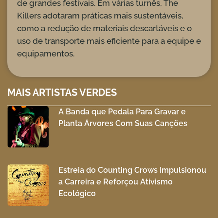
de grandes festivais. Em várias turnês, The
Killers adotaram práticas mais sustentáveis,
como a redução de materiais descartáveis e o
uso de transporte mais eficiente para a equipe e
equipamentos.
MAIS ARTISTAS VERDES
A Banda que Pedala Para Gravar e
Planta Árvores Com Suas Canções
Estreia do Counting Crows Impulsionou
a Carreira e Reforçou Ativismo
Ecológico