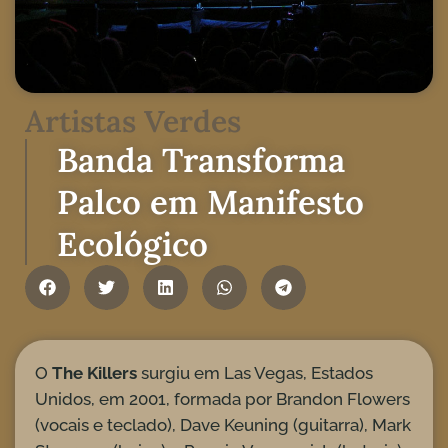
Artistas Verdes
Banda Transforma
Palco em Manifesto
Ecológico
O
The Killers
surgiu em Las Vegas, Estados
Unidos, em 2001, formada por Brandon Flowers
(vocais e teclado), Dave Keuning (guitarra), Mark