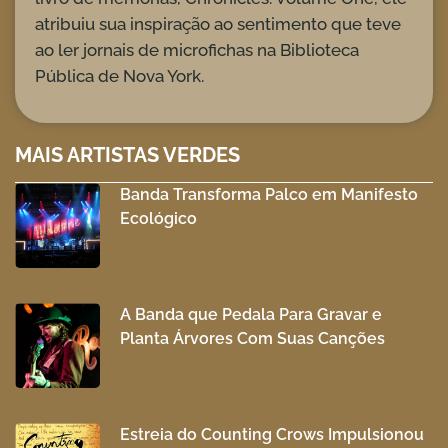
atribuiu sua inspiração ao sentimento que teve
ao ler jornais de microfichas na Biblioteca
Pública de Nova York.
MAIS ARTISTAS VERDES
Banda Transforma Palco em Manifesto
Ecológico
A Banda que Pedala Para Gravar e
Planta Árvores Com Suas Canções
Estreia do Counting Crows Impulsionou