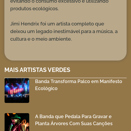
evitando o consumo excessivo e utilizando
produtos ecológicos.
Jimi Hendrix foi um artista completo que
deixou um legado inestimável para a música, a
cultura e o meio ambiente.
MAIS ARTISTAS VERDES
Banda Transforma Palco em Manifesto
Ecológico
A Banda que Pedala Para Gravar e
Planta Árvores Com Suas Canções